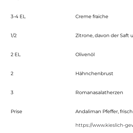
3-4 EL
Creme fraiche
1/2
Zitrone, davon der Saft
2 EL
Olivenöl
2
Hähnchenbrust
3
Romanasalatherzen
Prise
Andaliman Pfeffer, frisc
https://www.kieslich-ge