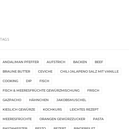
TAGS
ANDALIMAN PFEFFER
AUFSTRICH
BACKEN
BEEF
BRAUNE BUTTER
CEVICHE
CHILI-JALAPENO SALZ MIT VANILLE
COOKING
DIP
FISCH
FISCH & MEERESFRÜCHTE GEWÜRZMISCHUNG
FRISCH
GAZPACHO
HÄHNCHEN
JAKOBSMUSCHEL
KIESLICH GEWÜRZE
KOCHKURS
LEICHTES REZEPT
MEERESFRÜCHTE
ORANGEN GEWÜRZZUCKER
PASTA
PASTAMEISTER
PESTO
REZEPT
RINDERFILET