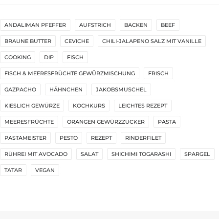
ANDALIMAN PFEFFER
AUFSTRICH
BACKEN
BEEF
BRAUNE BUTTER
CEVICHE
CHILI-JALAPENO SALZ MIT VANILLE
COOKING
DIP
FISCH
FISCH & MEERESFRÜCHTE GEWÜRZMISCHUNG
FRISCH
GAZPACHO
HÄHNCHEN
JAKOBSMUSCHEL
KIESLICH GEWÜRZE
KOCHKURS
LEICHTES REZEPT
MEERESFRÜCHTE
ORANGEN GEWÜRZZUCKER
PASTA
PASTAMEISTER
PESTO
REZEPT
RINDERFILET
RÜHREI MIT AVOCADO
SALAT
SHICHIMI TOGARASHI
SPARGEL
TATAR
VEGAN