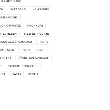
ÜRZMISCHUNG
CH
GAZPACHO
HÄHNCHEN
OBSMUSCHEL
LICH GEWÜRZE
KOCHKURS
HTES REZEPT
MEERESFRÜCHTE
NGEN GEWÜRZZUCKER
PASTA
AMEISTER
PESTO
REZEPT
ERFILET
RÜHREI MIT AVOCADO
T
SHICHIMI TOGARASHI
RGEL
TATAR
VEGAN