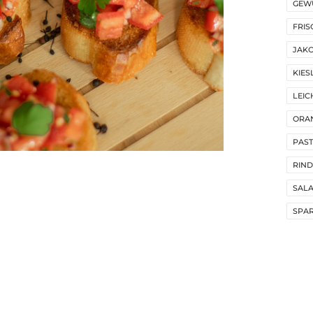
GEW
FRIS
JAK
KIES
LEIC
ORA
PAST
RIND
SALA
SPA