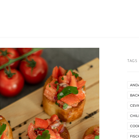
TAGS
AND
BAC
CEVI
CHIL
COO
FISC