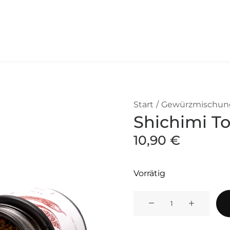
Start
Gewürzmischun
Shichimi T
10,90
€
Vorrätig
Shichimi
Togarashi
Menge