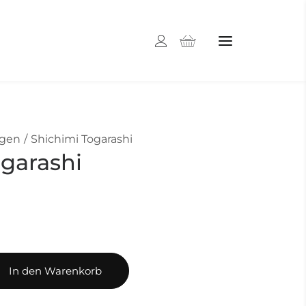
gen
Shichimi Togarashi
ogarashi
In den Warenkorb