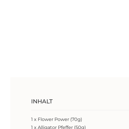
INHALT
1 x Flower Power (70g)
1 x Alligator Pfeffer (50g)