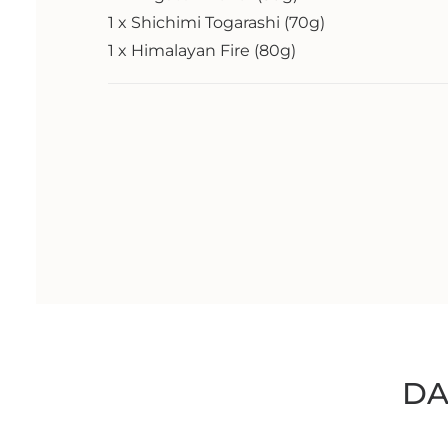
1 x Shichimi Togarashi (70g)
1 x Himalayan Fire (80g)
DA