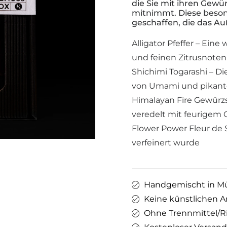
die Sie mit ihren Gewü
mitnimmt. Diese beson
geschaffen, die das A
Alligator Pfeffer – Eine
und feinen Zitrusnoten
Shichimi Togarashi – Di
von Umami und pikante
Himalayan Fire Gewürzsa
veredelt mit feurigem C
Flower Power Fleur de S
verfeinert wurde
Handgemischt in 
Keine künstlichen 
Ohne Trennmittel/Ri